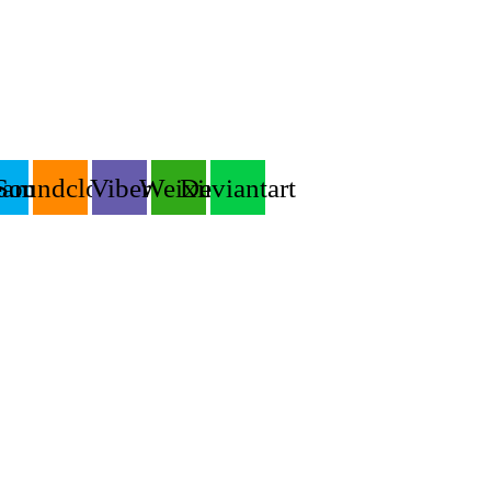
eam
Soundcloud
Viber
Weixin
Deviantart