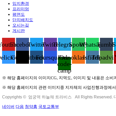
입지환경
프리미엄
평면도
단지배치도
오시는길
게시판
Youtube
Facebook
Twitter
Twitch
Telegram
Spotify
Whatsapp
Tumblr
S
elicious
Codepen
Bitbucket
Foursquare
Free-
Odnoklassniki
Jsfiddle
Tripadvi
code-
camp
※ 해당 홈페이지의 이미지CG, 지역도, 이미지 및 내용은 소비
※ 해당 홈페이지의 관련 이미지중 지자체의 사업진행과정에서 변
Copyrights © 엄궁역 하늘채 트라비스 All Rights Reserved
네이버
다음
청약홈
국토교통부